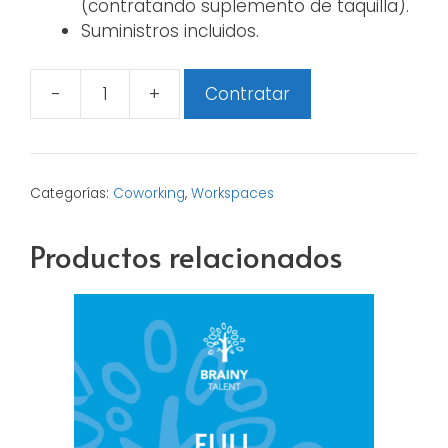
(contratando suplemento de taquilla).
Suministros incluidos.
-
+
Contratar
Coworking
PART
cantidad
Categorías:
Coworking
,
Workspaces
Productos relacionados