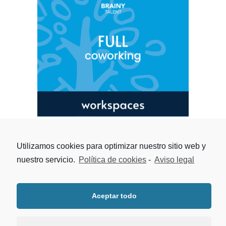
Coworking FULL – Contrato anual
180,00
€
/ mes durante 10 meses y una cuota de
Utilizamos cookies para optimizar nuestro sitio web y
registro de
360,00
€
nuestro servicio.
Política de cookies
-
Aviso legal
Contratar
Aceptar todo